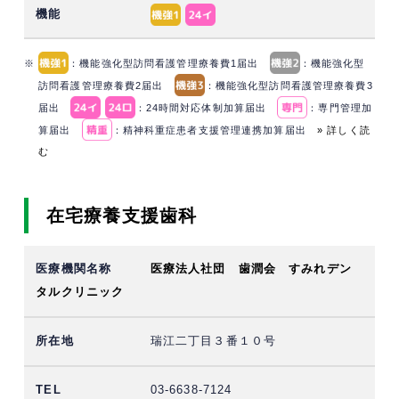
※
：機能強化型訪問看護管理療養費1届出
：機能強化型
訪問看護管理療養費2届出
：機能強化型訪問看護管理療養費3
届出
：24時間対応体制加算届出
：専門管理加
算届出
：精神科重症患者支援管理連携加算届出
» 詳しく読
む
在宅療養支援歯科
医療法人社団 歯潤会 すみれデン
タルクリニック
瑞江二丁目３番１０号
03-6638-7124