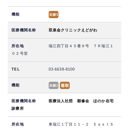
双泉会クリニックえどがわ
瑞江四丁目４５番９号 ＴＲ瑞江１
０２号室
03-6638-8100
医療法人社団 順修会 ほのか在宅
診療所
東瑞江１丁目１１－２ ＥａｓｔＳ