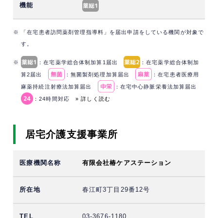
※ 「在宅患者訪問薬剤管理指導料」を届出申請をしている機関が対象で
す。
※
：在宅薬学総合体制加算1届出
：在宅薬学総合体制加
算2届出
：無菌製剤処理加算届出
：在宅患者医療用
麻薬持続注射療法加算届出
：在宅中心静脈栄養法加算届出
：24時間対応
» 詳しく読む
居宅介護支援事業所
有限会社椿ケアステーション
春江町3丁目29番12号
03-3676-1180