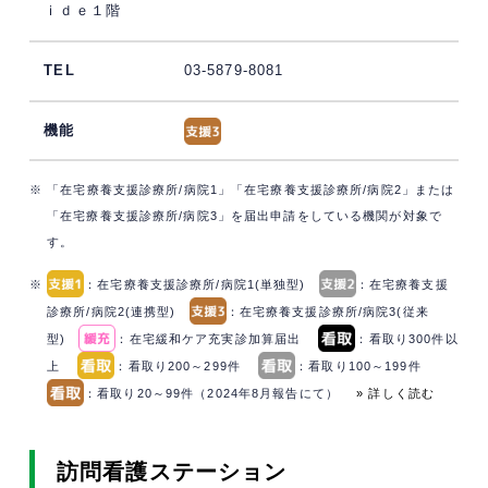
ｉｄｅ１階
03-5879-8081
※ 「在宅療養支援診療所/病院1」「在宅療養支援診療所/病院2」または
「在宅療養支援診療所/病院3」を届出申請をしている機関が対象で
す。
※
：在宅療養支援診療所/病院1(単独型)
：在宅療養支援
診療所/病院2(連携型)
：在宅療養支援診療所/病院3(従来
型)
：在宅緩和ケア充実診加算届出
：看取り300件以
上
：看取り200～299件
：看取り100～199件
：看取り20～99件（2024年8月報告にて）
» 詳しく読む
訪問看護ステーション