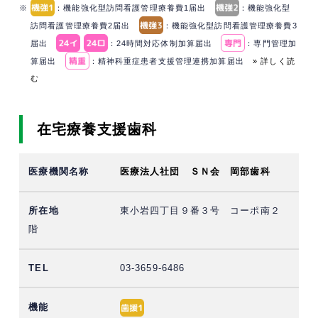
※
：機能強化型訪問看護管理療養費1届出
：機能強化型
訪問看護管理療養費2届出
：機能強化型訪問看護管理療養費3
届出
：24時間対応体制加算届出
：専門管理加
算届出
：精神科重症患者支援管理連携加算届出
» 詳しく読
む
在宅療養支援歯科
医療法人社団 ＳＮ会 岡部歯科
東小岩四丁目９番３号 コーポ南２
階
03-3659-6486