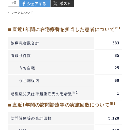
♥
0
» マークについて
※1
■ 直近1年間に在宅療養を担当した患者について
診療患者数合計
383
看取り件数
85
うち自宅
25
うち施設内
60
※2
1
超重症児又は準超重症児の患者数
※1
■ 直近1年間の訪問診療等の実施回数について
訪問診療等の合計回数
5,128