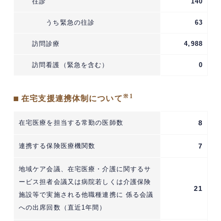
往診
140
うち緊急の往診
63
訪問診療
4,988
訪問看護（緊急を含む）
0
※1
■ 在宅支援連携体制について
在宅医療を担当する常勤の医師数
8
連携する保険医療機関数
7
地域ケア会議、在宅医療・介護に関するサ
ービス担者会議又は病院若しくは介護保険
21
施設等で実施される他職種連携に 係る会議
への出席回数（直近1年間）