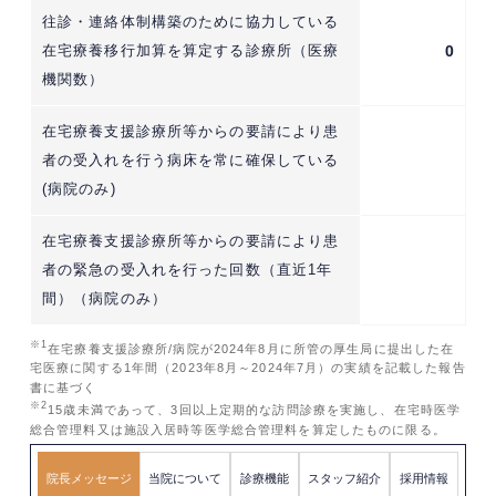
往診・連絡体制構築のために協力している
在宅療養移行加算を算定する診療所（医療
0
機関数）
在宅療養支援診療所等からの要請により患
者の受入れを行う病床を常に確保している
(病院のみ)
在宅療養支援診療所等からの要請により患
者の緊急の受入れを行った回数（直近1年
間）（病院のみ）
※1
在宅療養支援診療所/病院が2024年8月に所管の厚生局に提出した在
宅医療に関する1年間（2023年8月～2024年7月）の実績を記載した報告
書に基づく
※2
15歳未満であって、3回以上定期的な訪問診療を実施し、在宅時医学
総合管理料又は施設入居時等医学総合管理料を算定したものに限る。
院長メッセージ
当院について
診療機能
スタッフ紹介
採用情報