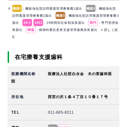
※
：機能強化型訪問看護管理療養費1届出
：機能強化型
訪問看護管理療養費2届出
：機能強化型訪問看護管理療養費3
届出
：24時間対応体制加算届出
：専門管理加
算届出
：精神科重症患者支援管理連携加算届出
» 詳しく読
む
在宅療養支援歯科
医療法人社団白水会 木の実歯科医
院
西宮の沢１条４丁目１０番１７号
011-685-8211