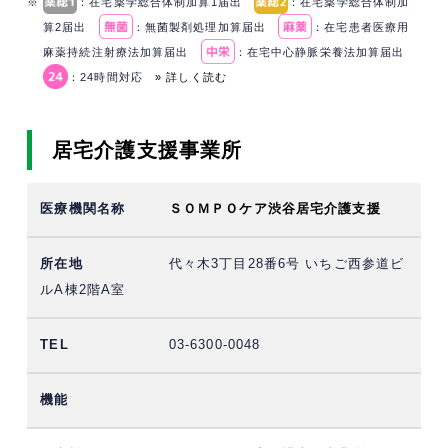
※
：在宅薬学総合体制加算1届出
：在宅薬学総合体制加
算2届出
：無菌製剤処理加算届出
：在宅患者医療用
麻薬持続注射療法加算届出
：在宅中心静脈栄養法加算届出
：24時間対応
» 詳しく読む
居宅介護支援事業所
ＳＯＭＰＯケア渋谷居宅介護支援
代々木3丁目28番6号 いちご西参道ビ
ルA棟2階A室
03-6300-0048