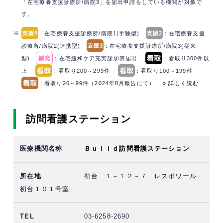
「在宅療養支援診療所/病院3」を届出申請をしている機関が対象で
す。
※
：在宅療養支援診療所/病院1(単独型)
：在宅療養支援
診療所/病院2(連携型)
：在宅療養支援診療所/病院3(従来
型)
：在宅緩和ケア充実診加算届出
：看取り300件以
上
：看取り200～299件
：看取り100～199件
：看取り20～99件（2024年8月報告にて）
» 詳しく読む
訪問看護ステーション
Ｂｕｉｌｄ訪問看護ステーション
初台 １－１２－７ レスポワール
初台１０１号室
03-6258-2690