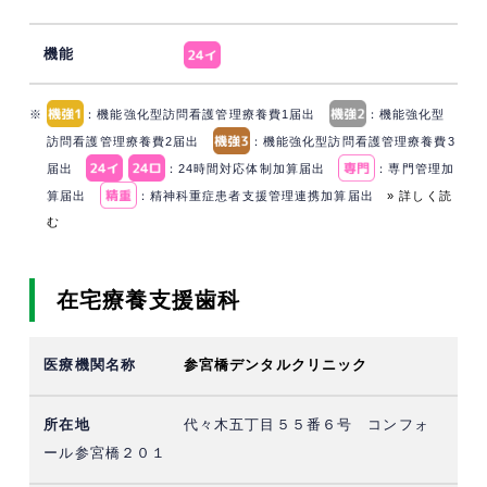
※
：機能強化型訪問看護管理療養費1届出
：機能強化型
訪問看護管理療養費2届出
：機能強化型訪問看護管理療養費3
届出
：24時間対応体制加算届出
：専門管理加
算届出
：精神科重症患者支援管理連携加算届出
» 詳しく読
む
在宅療養支援歯科
参宮橋デンタルクリニック
代々木五丁目５５番６号 コンフォ
ール参宮橋２０１