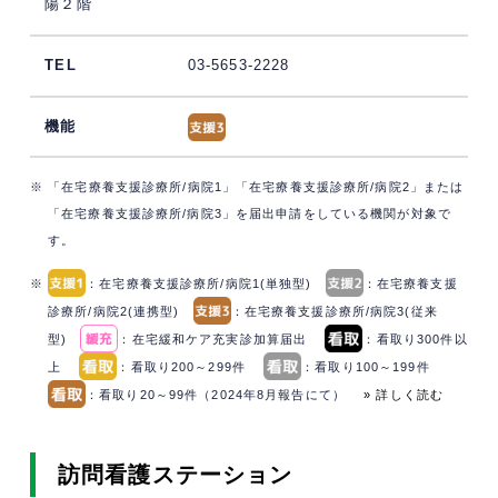
陽２階
03-5653-2228
※ 「在宅療養支援診療所/病院1」「在宅療養支援診療所/病院2」または
「在宅療養支援診療所/病院3」を届出申請をしている機関が対象で
す。
※
：在宅療養支援診療所/病院1(単独型)
：在宅療養支援
診療所/病院2(連携型)
：在宅療養支援診療所/病院3(従来
型)
：在宅緩和ケア充実診加算届出
：看取り300件以
上
：看取り200～299件
：看取り100～199件
：看取り20～99件（2024年8月報告にて）
» 詳しく読む
訪問看護ステーション