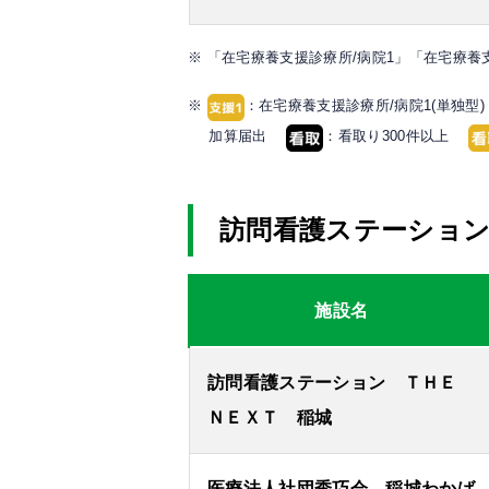
※ 「在宅療養支援診療所/病院1」「在宅療養
※
：在宅療養支援診療所/病院1(単独型
加算届出
：看取り300件以上
訪問看護ステーショ
施設名
訪問看護ステーション ＴＨＥ
ＮＥＸＴ 稲城
医療法人社団秀巧会 稲城わかば