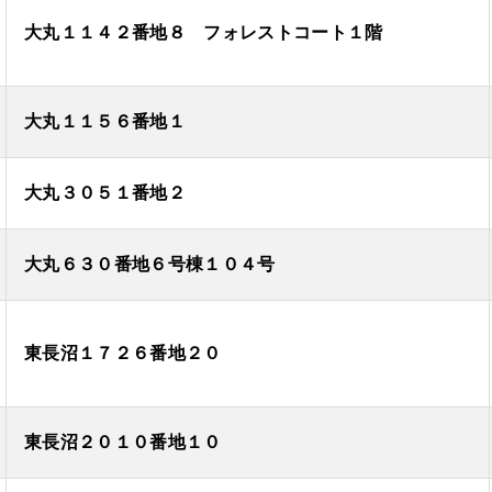
大丸１１４２番地８ フォレストコート１階
大丸１１５６番地１
大丸３０５１番地２
大丸６３０番地６号棟１０４号
東長沼１７２６番地２０
東長沼２０１０番地１０