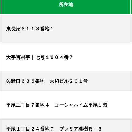
所在地
東長沼３１１３番地１
大字百村字十七号１６０４番７
矢野口６３６番地 大和ビル２０１号
平尾三丁目７番地４ コーシャハイム平尾１階
平尾１丁目２４番地７ プレミア凛樹Ｒ－３