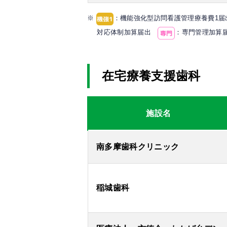
※
：機能強化型訪問看護管理療養費1
対応体制加算届出
：専門管理加
在宅療養支援歯科
施設名
南多摩歯科クリニック
稲城歯科