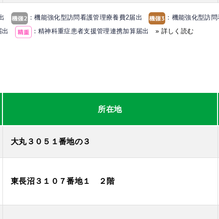
届出
：機能強化型訪問看護管理療養費2届出
：機能強化型訪
算届出
：精神科重症患者支援管理連携加算届出
» 詳しく読む
所在地
大丸３０５１番地の３
東長沼３１０７番地１ ２階